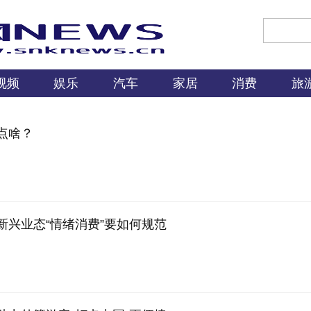
视频
娱乐
汽车
家居
消费
旅
点啥？
新兴业态“情绪消费”要如何规范