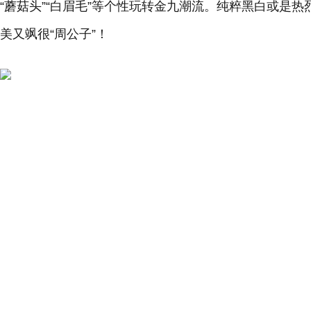
“蘑菇头”“白眉毛”等个性玩转金九潮流。纯粹黑白或是
美又飒很“周公子”！