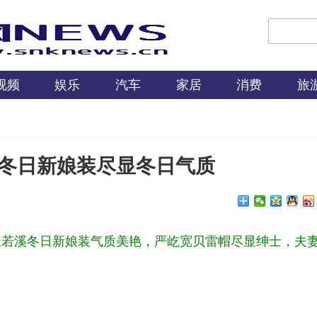
视频
娱乐
汽车
家居
消费
旅
溪冬日新娘装尽显冬日气质
杜若溪冬日新娘装气质美艳，严屹宽贝雷帽尽显绅士，夫