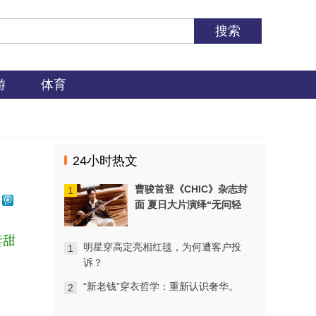
游
体育
24小时热文
曹骏首登《CHIC》杂志封
1
面 夏日大片演绎“无问轻
重”初心
妻甜
明星穿高定亮相红毯，为何遭客户投
1
诉？
“新老钱”穿衣哲学：重新认识奢华。
2