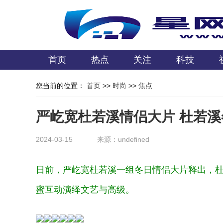
首页
热点
关注
科技
您当前的位置：
首页
>>
时尚
>>
焦点
严屹宽杜若溪情侣大片 杜若
2024-03-15
来源：undefined
日前，严屹宽杜若溪一组冬日情侣大片释出，
蜜互动演绎文艺与高级。