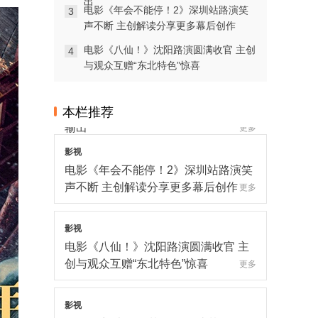
出
电影《年会不能停！2》深圳站路演笑
3
电影《年会不能停！2》郑州站路演欢
声不断 主创解读分享更多幕后创作
乐收官 全场爆笑不停共鸣不止
更多
电影《八仙！》沈阳路演圆满收官 主创
4
与观众互赠“东北特色”惊喜
影视
爆笑喜剧《年会不能停！2》成都站路
演顺利举行 张若昀白客爆笑整活走心
本栏推荐
输出
更多
影视
电影《年会不能停！2》深圳站路演笑
声不断 主创解读分享更多幕后创作
更多
影视
电影《八仙！》沈阳路演圆满收官 主
创与观众互赠“东北特色”惊喜
更多
影视