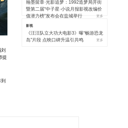
翰墨留章·光影追梦：1992造梦局开街
暨第二届“中子星·小说月报影视改编价
值潜力榜”发布会在盐城举行
更多
影视
《汪汪队立大功大电影3》曝“畅游恐龙
岛”片段 点映口碑升温引共鸣
更多
冯刘
影视
师提
惊悚大片《逃出绝命街》曝中国独家
海报 恐龙步步紧逼压迫感拉满
更多
将到
影视
电影《大唐妖探》西安特别放映 开启
古城合家欢奇幻冒险！
更多
影视
！
爆笑喜剧《年会不能停！2》上海站路