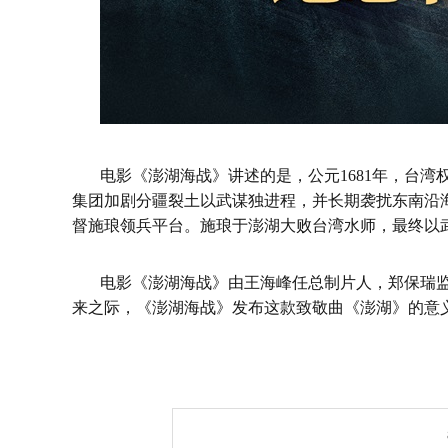
电影《澎湖海战》讲述的是，公元
1
681
年，台湾
集团
加剧
分疆裂土以武谋独进程，并长期袭扰东南沿
督施琅领兵平台。施琅于澎湖大败台湾水师，最终以
电影《澎湖海战》由王海峰任总制片人，郑保瑞
来之际，《澎湖海战》发布这款
致敬
曲《澎湖》
的
意