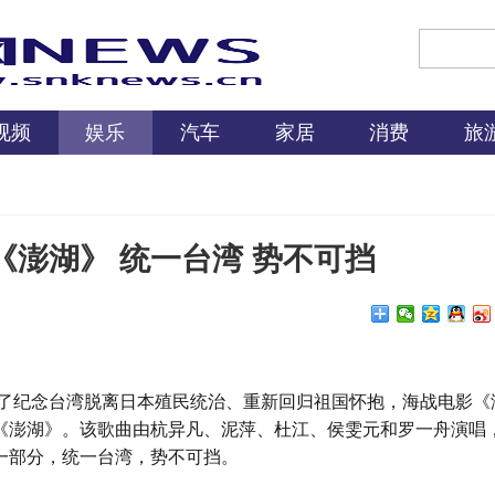
视频
娱乐
汽车
家居
消费
旅
澎湖》 统一台湾 势不可挡
了纪念台湾脱离日本殖民统治、重新回归祖国怀抱，
海战电影
《
《澎湖》。该歌曲由杭异凡、泥萍、杜江、侯雯元和罗一舟演唱
一部分，统一台湾，势不可挡。