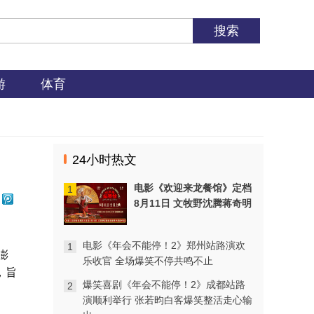
游
体育
24小时热文
影视
爆笑喜剧《年会不能停！2》上海站路
电影《欢迎来龙餐馆》定档
1
演圆满完成 花式整活走心互动有笑有
8月11日 文牧野沈腾蒋奇明
料
更多
带中餐闯中东
影视
电影《年会不能停！2》郑州站路演欢
1
澎
电影《欢迎来龙餐馆》定档8月11日
乐收官 全场爆笑不停共鸣不止
文牧野沈腾蒋奇明带中餐闯中东
，旨
更多
爆笑喜剧《年会不能停！2》成都站路
2
演顺利举行 张若昀白客爆笑整活走心输
影视